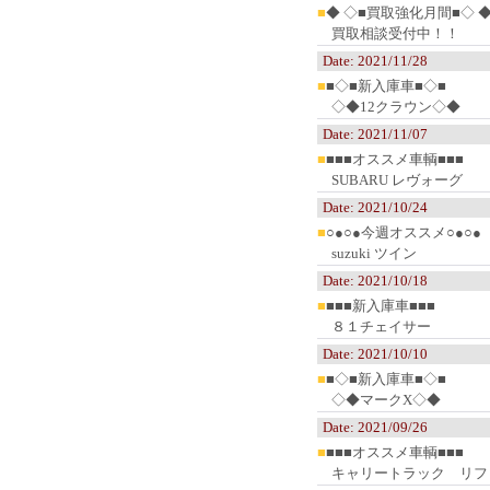
■
◆ ◇■買取強化月間■◇ 
買取相談受付中！！
Date: 2021/11/28
■
■◇■新入庫車■◇■
◇◆12クラウン◇◆
Date: 2021/11/07
■
■■■オススメ車輌■■■
SUBARU レヴォーグ
Date: 2021/10/24
■
○●○●今週オススメ○●○●
suzuki ツイン
Date: 2021/10/18
■
■■■新入庫車■■■
８１チェイサー
Date: 2021/10/10
■
■◇■新入庫車■◇■
◇◆マークX◇◆
Date: 2021/09/26
■
■■■オススメ車輌■■■
キャリートラック リフト