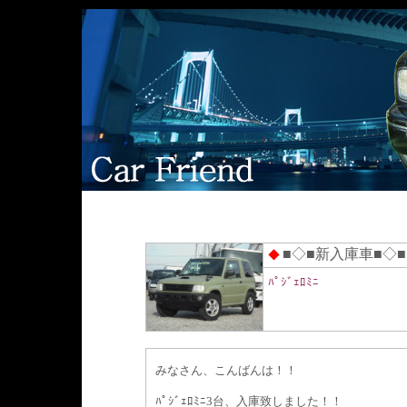
■◇■新入庫車■◇■
◆
ﾊﾟｼﾞｪﾛﾐﾆ
みなさん、こんばんは！！
ﾊﾟｼﾞｪﾛﾐﾆ3台、入庫致しました！！