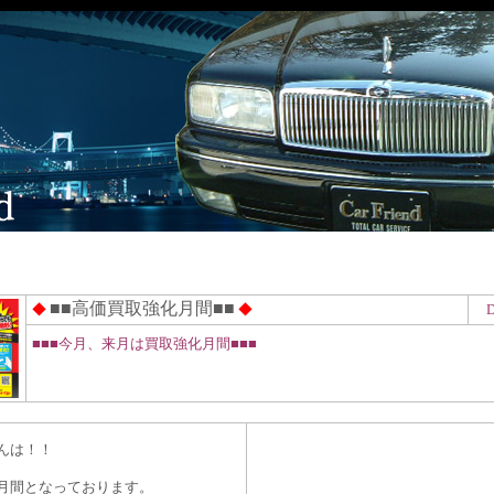
■■高価買取強化月間■■
◆
◆
D
■■■今月、来月は買取強化月間■■■
んは！！
月間となっております。