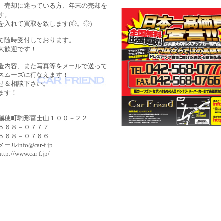
、売却に迷っている方、年末の売却を
す。
を入れて買取を致します(◎。◎)
て随時受付しております。
大歓迎です！
造内容、また写真等をメールで送って
スムーズに行なえます！
せ＆相談下さい。
ます！
瑞穂町駒形富士山１００－２２
５６８－０７７７
５６８－０７６６
info@car-f.jp
/www.car-f.jp/