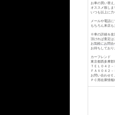
お車の買い替え
オススメ致しま
いつも以上に力
メールや電話に
もちろん来店も
※車の詳細＆改
頂ければ査定は
お気軽にお問合
お待ちしており
カーフレンド
東京都西多摩郡
ＴＥＬ０４２－
ＦＡＸ０４２－
お問い合わせＥメール
ＰＣ用在庫情報http:/