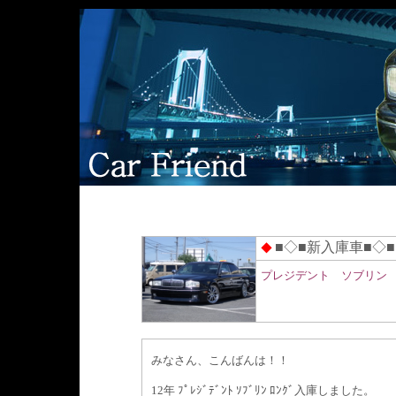
■◇■新入庫車■◇■
◆
プレジデント ソブリン
みなさん、こんばんは！！
12年 ﾌﾟﾚｼﾞﾃﾞﾝﾄ ｿﾌﾞﾘﾝ ﾛﾝｸﾞ入庫しました。