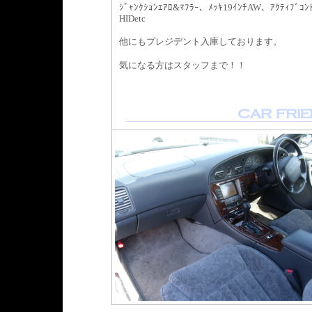
ｼﾞｬﾝｸｼｮﾝｴｱﾛ&ﾏﾌﾗｰ、ﾒｯｷ19ｲﾝﾁAW、ｱｸﾃｨﾌﾞｺﾝ
HIDetc
他にもプレジデント入庫しております。
気になる方はスタッフまで！！