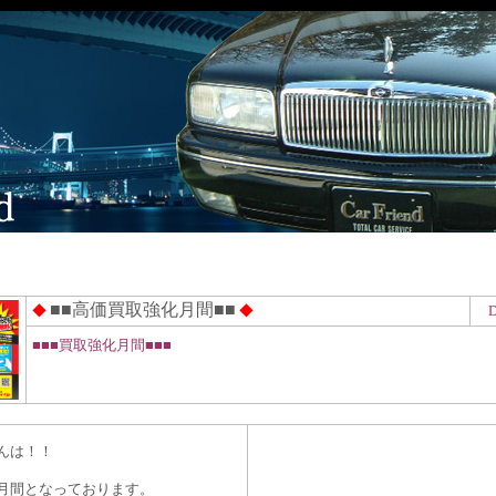
■■高価買取強化月間■■
◆
◆
D
■■■買取強化月間■■■
んは！！
月間となっております。