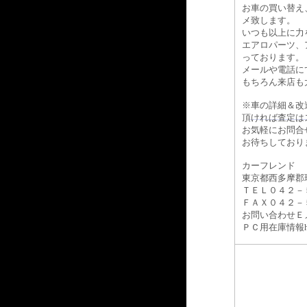
お車の買い替え
メ致します。
いつも以上に力
エアロパーツ、
っております。
メールや電話に
もちろん来店も
※車の詳細＆改
頂ければ査定は
お気軽にお問合
お待ちしており
カーフレンド
東京都西多摩郡
ＴＥＬ０４２－
ＦＡＸ０４２－
お問い合わせＥメール
ＰＣ用在庫情報http:/