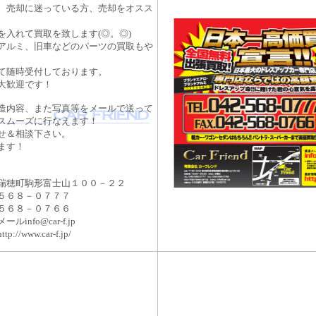
、売却に迷っている方、売却をオスス
を入れて買取を致します(◎。◎)
アルミ、旧車などのパーツの買取もや
て随時受付しております。
大歓迎です！
造内容、また写真等をメールで送って
スムーズに行なえます！
せ＆相談下さい。
ます！
瑞穂町駒形富士山１００－２２
５６８－０７７７
５６８－０７６６
info@car-f.jp
/www.car-f.jp/