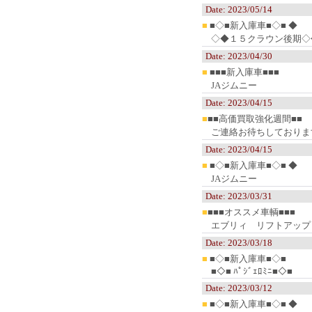
Date: 2023/05/14
■
■◇■新入庫車■◇■ ◆
◇◆１５クラウン後期◇
Date: 2023/04/30
■
■■■新入庫車■■■
JAジムニー
Date: 2023/04/15
■
■■高価買取強化週間■■
ご連絡お待ちしておりま
Date: 2023/04/15
■
■◇■新入庫車■◇■ ◆
JAジムニー
Date: 2023/03/31
■
■■■オススメ車輌■■■
エブリィ リフトアップ
Date: 2023/03/18
■
■◇■新入庫車■◇■
■◇■ ﾊﾟｼﾞｪﾛﾐﾆ■◇■
Date: 2023/03/12
■
■◇■新入庫車■◇■ ◆