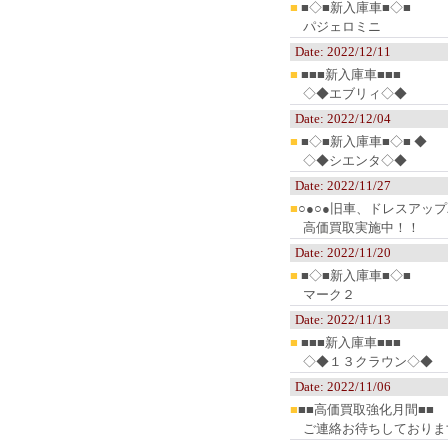
■
■◇■新入庫車■◇■
パジェロミニ
Date: 2022/12/11
■
■■■新入庫車■■■
◇◆エブリィ◇◆
Date: 2022/12/04
■
■◇■新入庫車■◇■ ◆
◇◆シエンタ◇◆
Date: 2022/11/27
■
○●○●旧車、ドレスアップ
高価買取実施中！！
Date: 2022/11/20
■
■◇■新入庫車■◇■
マーク２
Date: 2022/11/13
■
■■■新入庫車■■■
◇◆１３クラウン◇◆
Date: 2022/11/06
■
■■高価買取強化月間■■
ご連絡お待ちしておりま